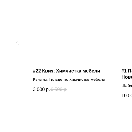
из бруса
#22 Квиз: Химчистка мебели
#1 П
Нов
Квиз на Тильде по химчистке мебели
ительству
Шабл
3 000
р.
6 500
р.
квар
10 0