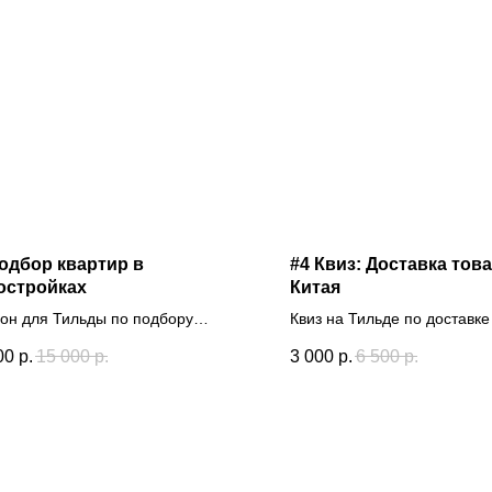
одбор квартир в
#4 Квиз: Доставка тов
остройках
Китая
он для Тильды по подбору
Квиз на Тильде по доставке
тир
Китая
00
р.
15 000
р.
3 000
р.
6 500
р.