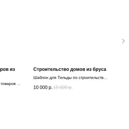
аров из
Строительство домов из бруса
#2 
Шаблон для Тильды по строительству
Шабл
 товаров из
домов
квар
10 000
р.
15 000
р.
10 