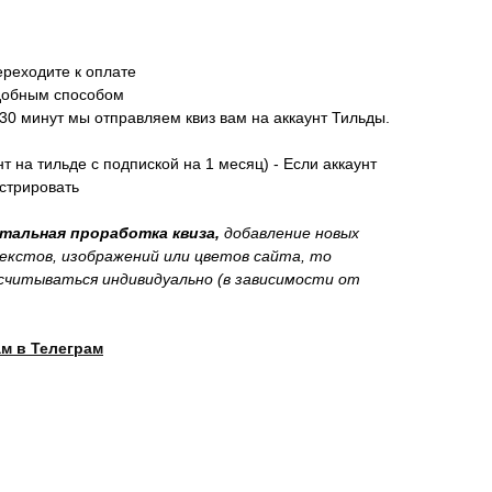
ереходите к оплате
добным способом
-30 минут мы отправляем квиз вам на аккаунт Тильды.
нт на тильде с подпиской на 1 месяц) - Если аккаунт
истрировать
етальная проработка квиза,
добавление новых
екстов, изображений или цветов сайта, то
читываться индивидуально (в зависимости от
м в Телеграм