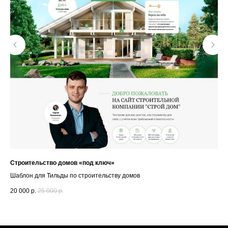
Строительство домов «под ключ»
Ст
Шаблон для Тильды по строительству домов
Шаб
20 000
р.
25 000
р.
10 