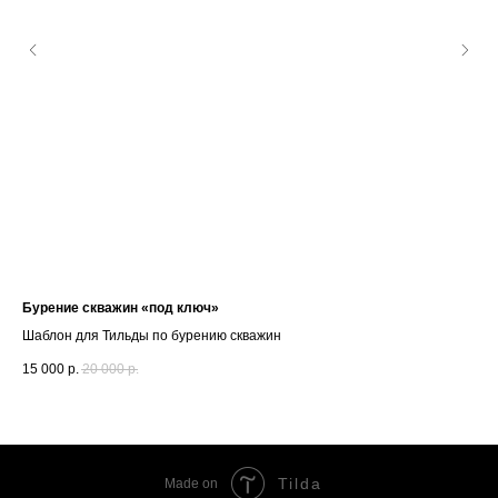
Бурение скважин «под ключ»
#6
Шаблон для Тильды по бурению скважин
Шаб
15 000
р.
20 000
р.
10 
Tilda
Made on