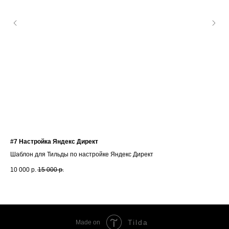
#7 Настройка Яндекс Директ
Стр
Шаблон для Тильды по настройке Яндекс Директ
Шаб
10 000
р.
15 000
р.
10 
Tilda
Made on