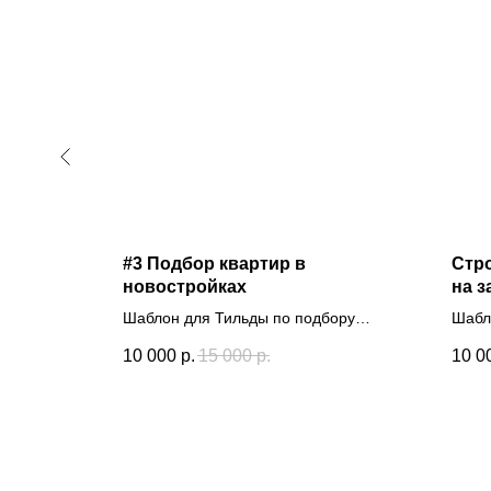
из
#3 Подбор квартир в
Стр
новостройках
на з
ительству
Шаблон для Тильды по подбору
Шабл
квартир
фунд
10 000
р.
15 000
р.
10 0