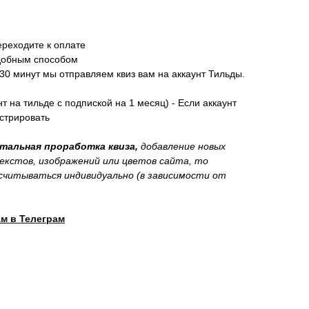
ереходите к оплате
добным способом
-30 минут мы отправляем квиз вам на аккаунт Тильды.
нт на тильде с подпиской на 1 месяц) - Если аккаунт
истрировать
етальная проработка квиза,
добавление новых
екстов, изображений или цветов сайта, то
читываться индивидуально (в зависимости от
м в Телеграм