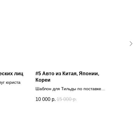
еских лиц
#5 Авто из Китая, Японии,
#3 
Кореи
луг юриста
Шабл
Шаблон для Тильды по поставке
на А
10 
автомобилей
10 000
р.
15 000
р.