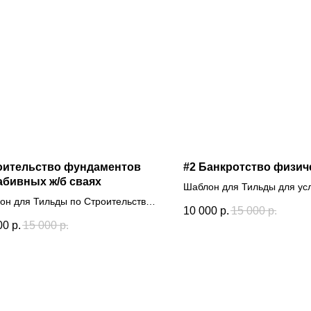
оительство фундаментов
#2 Банкротство физич
абивных ж/б сваях
Шаблон для Тильды для ус
он для Тильды по Строительству
10 000
р.
15 000
р.
аментов
00
р.
15 000
р.