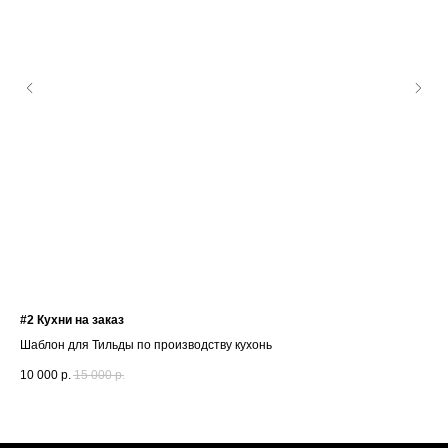
#2 Кухни на заказ
#1 
Шаблон для Тильды по производству кухонь
Кви
10 000
р.
15 000
р.
3 0