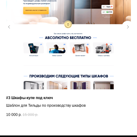
#3 Шкафы-купе под ключ
#18
Шаблон для Тильды по производству шкафов
Кви
10 000
р.
15 000
р.
3 0