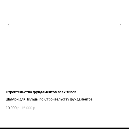
Строительство фундаментов всех типов
Ст
Шаблон для Тильды по Строительству фундаментов
Шаб
10 000
р.
15 000
р.
10 